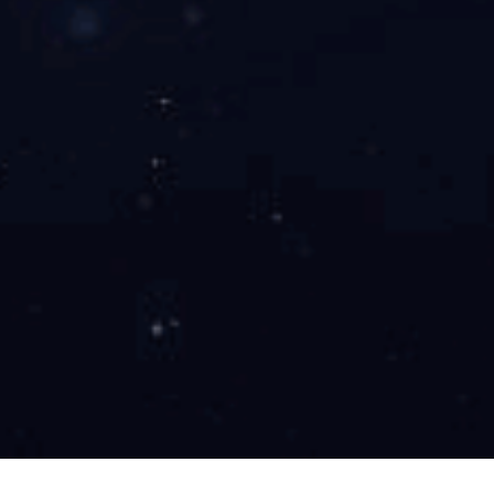
可选配装潢