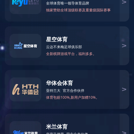
ME体育中国
上下无忧·舒适感受
十年宝刀终出鞘，近期ME体育中国研发的乘客电梯系列新品重装发
布，更多产品加入可选。
此次发布，进一步验证了ME体育中国团队的创新能力，为乘客创造更
为安心，便捷的整体服务理念。
新品发布
让科技以人为本
精致装潢 引领外观风尚
简约的空间结构
呈现出经典的细节
简单却不失雅致
百搭于各种风格的场所
镜面装饰增大视觉空间
全新升级UI设计
处处彰显着贴心又智慧的科技感